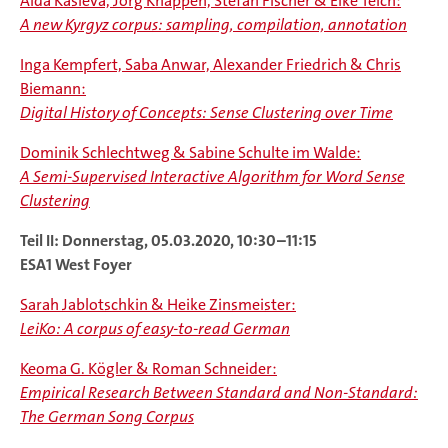
Aida Kasieva, Jörg Knappen, Stefan Fischer & Elke Teich:
A new Kyrgyz corpus: sampling, compilation, annotation
Inga Kempfert, Saba Anwar, Alexander Friedrich & Chris
Biemann:
Digital History of Concepts: Sense Clustering over Time
Dominik Schlechtweg & Sabine Schulte im Walde:
A Semi-Supervised Interactive Algorithm for Word Sense
Clustering
Teil II: Donnerstag, 05.03.2020, 10:30–11:15
ESA1 West Foyer
Sarah Jablotschkin & Heike Zinsmeister:
LeiKo: A corpus of easy-to-read German
Keoma G. Kögler & Roman Schneider:
Empirical Research Between Standard and Non-Standard:
The German Song Corpus