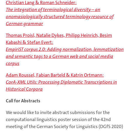
Christian Lang & Roman Schneider:
The integration
of terminological diversity – an
onomasiologically structured terminology resource of
German grammar
Thomas Proisl, Natalie Dykes, Philipp Heinrich, Besim
Kabashi & Stefan Evert:
EmpiriST corpus 2.0: Adding normalization, lemmatization
and semantic tags to a German web and social media
corpus
Adam Roussel, Fabian Barteld & Katrin Ortmann:
CorA-XML Utils: Processing Diplomatic Transcriptions in
Historical Corpora
Call for Abstracts
We would like to invite abstract submissions for the
computational linguistics poster session of the 42nd
meeting of the German Society for Linguistics (DGfS 2020)